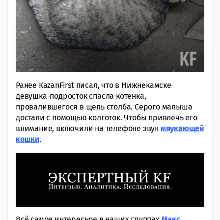
Ранее KazanFirst писал, что в Нижнекамске
девушка-подросток спасла котенка,
провалившегося в щель столба. Серого малыша
достали с помощью колготок. Чтобы привлечь его
внимание, включили на телефоне звук
мяукающей
кошки
.
Всё самое интересное в наших группах
Макс
,