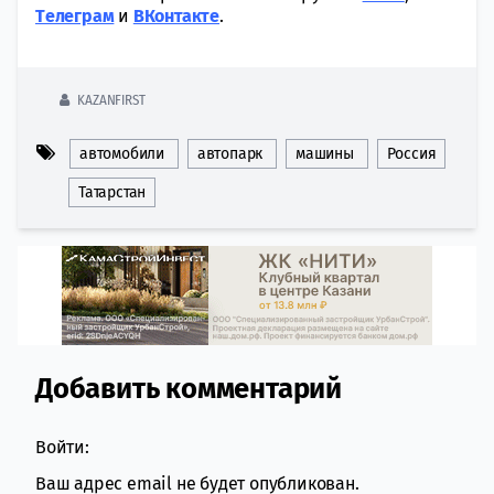
Tелеграм
и
ВКонтакте
.
KAZANFIRST
автомобили
автопарк
машины
Россия
Татарстан
Добавить комментарий
Comment section
Войти:
Ваш адрес email не будет опубликован.