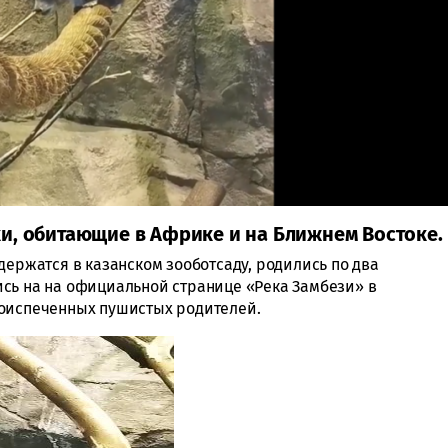
и, обитающие в Африке и на Ближнем Востоке.
держатся в казанском зооботсаду, родились по два
сь на на официальной странице «Река Замбези» в
воиспеченных пушистых родителей.