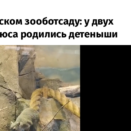
ком зооботсаду: у двух
юса ​родились​ детеныши