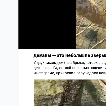
Даманы — это небольшие зверьк
У двух самок даманов Брюса, которые со
детеныша. Радостной новостью поделили
Инстаграме, прикрепив пару кадров но