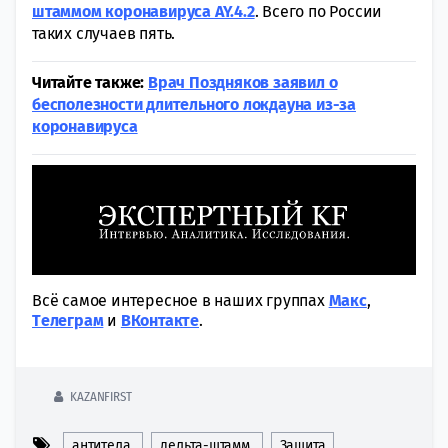
штаммом коронавируса AY.4.2
. Всего по России
таких случаев пять.
Читайте также:
Врач Поздняков заявил о
бесполезности длительного локдауна из-за
коронавируса
Всё самое интересное в наших группах
Макс
,
Tелеграм
и
ВКонтакте
.
KAZANFIRST
антитела
дельта-штамм
Защита