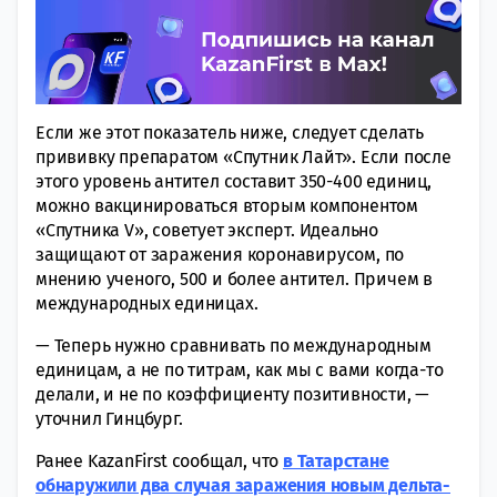
Если же этот показатель ниже, следует сделать
прививку препаратом «Спутник Лайт». Если после
этого уровень антител составит 350-400 единиц,
можно вакцинироваться вторым компонентом
«Спутника V», советует эксперт. Идеально
защищают от заражения коронавирусом, по
мнению ученого, 500 и более антител. Причем в
международных единицах.
— Теперь нужно сравнивать по международным
единицам, а не по титрам, как мы с вами когда-то
делали, и не по коэффициенту позитивности, —
уточнил Гинцбург.
Ранее KazanFirst сообщал, что
в Татарстане
обнаружили два случая заражения новым дельта-