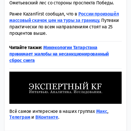
Ометьевский лес со стороны проспекта Победы.
Ранее KazanFirst сообщал, что в
России произошёл
массовый скачок цен на туры за границу.
Путевки
практически по всем направлениям стоят на 25
процентов выше.
Читайте также:
Минэкологии Татарстана
принимает жалобы на несанкционированный
сброс снега
Всё самое интересное в наших группах
Макс
,
Tелеграм
и
ВКонтакте
.