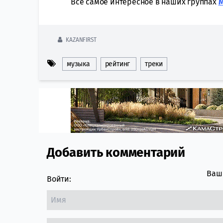
Всё самое интересное в наших группах
KAZANFIRST
музыка
рейтинг
треки
Добавить комментарий
Comment section
Ваш 
Войти: