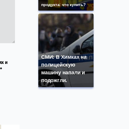
продукта: что купить?
СМИ: В Химках на
ях и
полицейскую
*
машину напали и
подожгли.