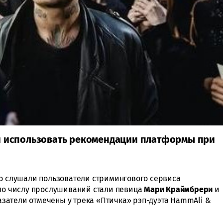
и использовать рекомендации платформы при
го слушали пользователи стримингового сервиса
 по числу прослушиваний стали певица
Мари
Краймбрери
и
азатели отмечены у трека «Птичка» рэп-дуэта HammAli &