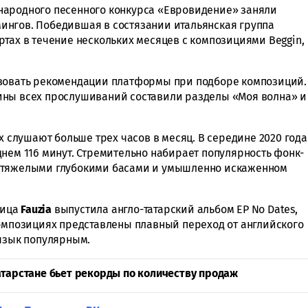
народного песенного конкурса «Евровидение» заняли
ингов. Победившая в состязании итальянская группа
тах в течение нескольких месяцев с композициями Beggin,
ьзовать рекомендации платформы при подборе композиций.
ины всех прослушиваний составили разделы «Моя волна» и
х слушают больше трех часов в месяц. В середине 2020 года
нем 116 минут. Стремительно набирает популярность фонк-
я тяжелыми глубокими басами и умышленно искаженном
ница
Fauzia
выпустила англо-татарский альбом EP No Dates,
композициях представлены плавный переход от английского
 язык популярным.
атарстане бьет рекорды по количеству продаж