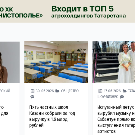
АРСКИЙ
30-06-2026
ОБЩЕСТВО
17-06-2026
ТАТ
ШОУ-БИЗНЕС
го
Пять частных школ
Испуганный петух
 для
Казани собрали за год
вырубил музыку н
выручку в 1,6 млрд
Сабантуе прямо в
рублей
выступления тата
артистов