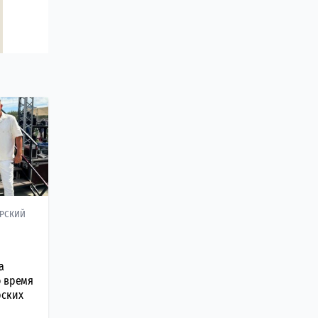
АРСКИЙ
а
о время
рских