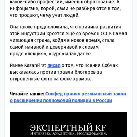
какой-либо профессии, имеешь образование. А
инфоцыгане, порой, сами не разбираются в том,
что продают, чему учат людей.
Она также предположила, что причина развития
этой индустрии кроется ещё со времен СССР. Самая
читающая страна, войдя в новое время, стала
самой наивной и доверчивой к словам
вроде «‎лекция», «‎курс» и так далее.
Ранее KazanFirst
писал
о том, что Ксения Собчак
высказалась против травли блогеров за
откровенные фото на фоне храмов.
Читайте также:
Совфед принял резонансный закон
о расширении полномочий полиции в России