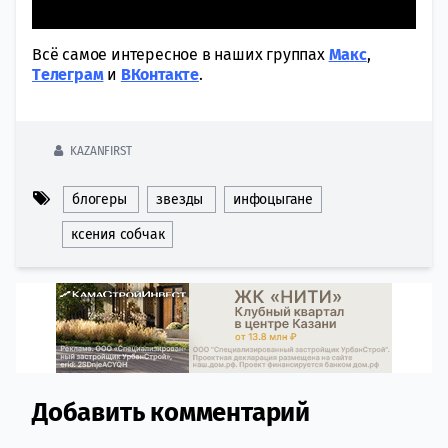
Всё самое интересное в наших группах
Макс
,
Tелеграм
и
ВКонтакте
.
KAZANFIRST
блогеры
звезды
инфоцыгане
ксения собчак
Добавить комментарий
Comment section