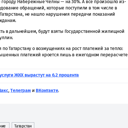
о городу Набережные Челны — на 30%. А всё произошло из-
едование обращений, которые поступили в том числе в
атарстана, не нашло нарушения передачи показаний
ажданам.
ать в дальнейшем, будут взяты Государственной жилищной
уллин.
я по Татарстану о возмущениях на рост платежей за тепло:
овышенных платежей кроется лишь в ежегодном перерасчете
услуги ЖКХ вырастут на 6,2 процента
Макс
,
Tелеграм
и
ВКонтакте
.
ние
Татарстан