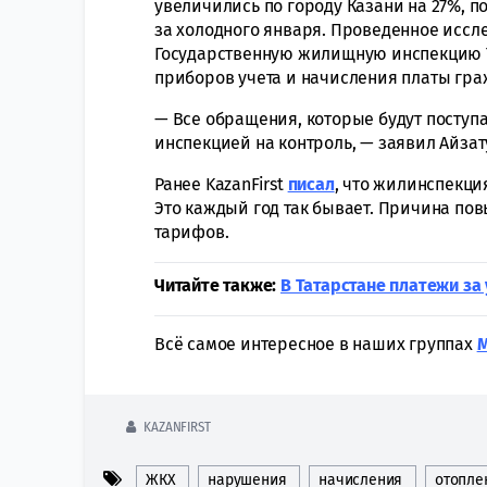
увеличились по городу Казани на 27%, п
за холодного января. Проведенное иссл
Государственную жилищную инспекцию Т
приборов учета и начисления платы гр
— Все обращения, которые будут поступ
инспекцией на контроль, — заявил Айзат
Ранее KazanFirst
писал
, что жилинспекци
Это каждый год так бывает. Причина п
тарифов.
Читайте также:
В Татарстане платежи за 
Всё самое интересное в наших группах
KAZANFIRST
ЖКХ
нарушения
начисления
отопле