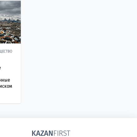
ЩЕСТВО
е
нные
амском
KAZAN
FIRST