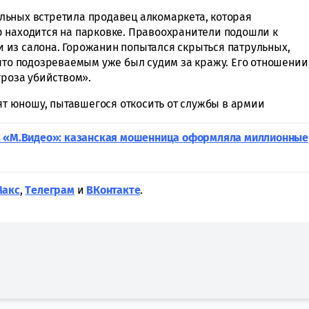
льных встретила продавец алкомаркета, которая
 находится на парковке. Правоохранители подошли к
из салона. Горожанин попытался скрыться патрульных,
 что подозреваемым уже был судим за кражу. Его отношении
гроза убийством».
удят юношу, пытавшегося откосить от службы в армии
в «М.Видео»: казанская мошенница оформляла миллионные
Макс
,
Tелеграм
и
ВКонтакте
.