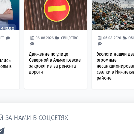
РТ
06-08-2026
ОБЩЕСТВО
06-08-2026
ОБ
Движение по улице
Экологи нашли дв
Северной в Альметьевске
огромные
ились
закроют из-за ремонта
несанкционирова
ропы в
дороги
свалки в Нижнек
районе
Й ЗА НАМИ В СОЦСЕТЯХ
k to Vk
Link to Telegram