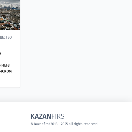
ЩЕСТВО
е
нные
амском
KAZAN
FIRST
© Kazanfirst 2013 – 2025 all rights reserved