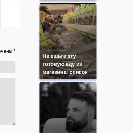
мечены
*
Не ешьте эту
готовую еду из
магазина: список