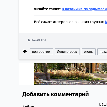
Читайте также:
В Казани из-за задымлен
Всё самое интересное в наших группах
KAZANFIRST
возгорание
Лениногорск
огонь
пож
Добавить комментарий
Comment section
Ваш 
Войти: