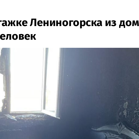
тажке Лениногорска из до
человек