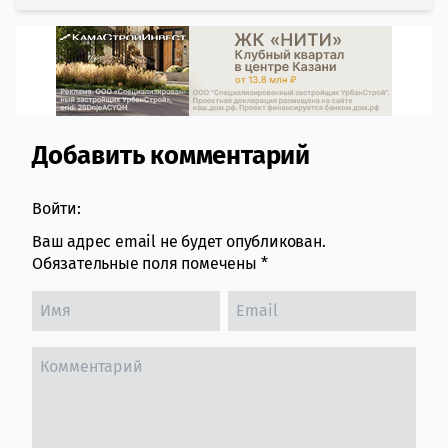
Добавить комментарий
Comment section
Войти:
Ваш адрес email не будет опубликован.
Обязательные поля помечены
*