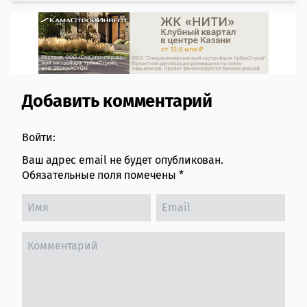
Добавить комментарий
Comment section
Войти:
Ваш адрес email не будет опубликован.
Обязательные поля помечены
*