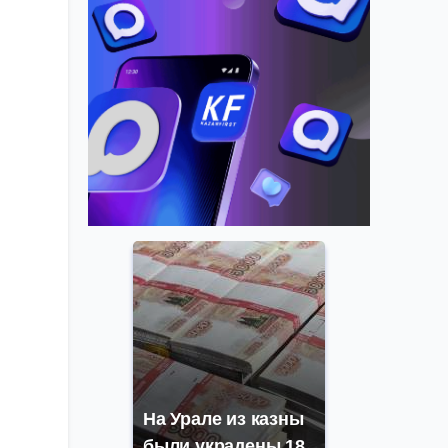
На Урале из казны
были украдены 18