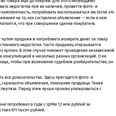
во товара еще до покупки. Для этого необходимо
ать недостатки при их наличии, провести фото- и
 комплектность, попробовать воспользоваться им (если это
нимание на то, как составлено объявление — если в нем
лагается, что при совершении сделки покупатель
т купли-продажи и потребовать возврата денег за товар
ственного недостатка. Часто продавец отказывается
был куплен. В этом случае поможет проведение независимой
а консультацией в несколько разных организаций. О ее
вца, чтобы при возможном судебном разбирательстве, он
ь все доказательства. Здесь пригодятся фото- и
, скриншоты объявления, показания продавца. Также
пертиза. Перед этим лучше проконсультироваться с
ани потребовал в суде с ЦУМа 1,1 млн рублей за
стоил 611 тысяч рублей.