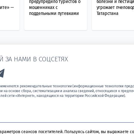
предупредило туристов о
болезни и пестици
ите» —
мошенниках с
угрожает пчелово
поддельными путевками
Татарстана
Й ЗА НАМИ В СОЦСЕТЯХ
k to Vk
Link to Telegram
применяются рекомендательные технологии (информационные технологии пред
 на основе сбора, систематизации и анализа сведений, относящихся к предпо
лей сети «Интернет», находящихся на территории Российской Федерации).
параметров сеансов посетителей. Пользуясь сайтом, вы выражаете с