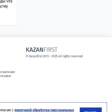
ды: что
дству
KAZAN
FIRST
© Kazanfirst 2013 – 2025 all rights reserved
оставления
чтениям
огласие с
политикой обработки персональных