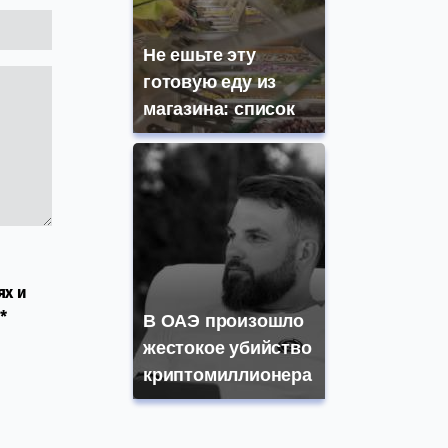
Не ешьте эту
готовую еду из
магазина: список
ях и
*
В ОАЭ произошло
жестокое убийство
криптомиллионера