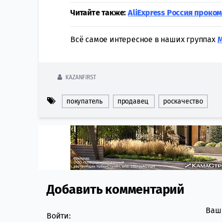
Читайте также:
AliExpress Россия проко
Всё самое интересное в наших группах
KAZANFIRST
покупатель
продавец
роскачество
Добавить комментарий
Comment section
Ваш 
Войти: