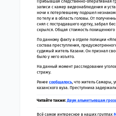
Прибывшая следственно-оперативная гр
записи с камер видеонаблюдения и уста
ночи к потерпевшему подошел незнаком
по телу и в область головы. От получен
снял с пострадавшего куртку, забрал бе
скрылся. Общая стоимость похищенного 
По данному факту в отделе полиции «Яп
состава преступления, предусмотренного
судимый житель Казани. Он признал сво
было у него изъято.
На данный момент расследование уголо
стражу.
Ранее
сообщалось
, что житель Самары, 
казанского вуза. Преступника задержал
Читайте также:
Двум альметьевцам грози
Всё самое интересное в наших группах