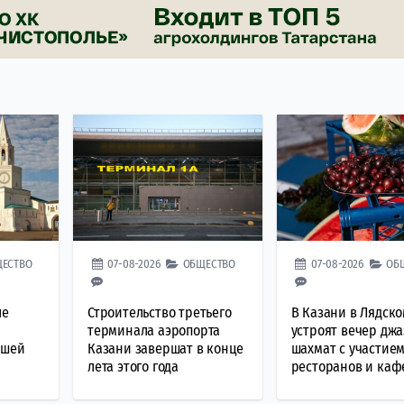
ЕСТВО
07-08-2026
ОБЩЕСТВО
07-08-2026
ОБ
ле
Строительство третьего
В Казани в Лядско
терминала аэропорта
устроят вечер джа
йшей
Казани завершат в конце
шахмат с участие
лета этого года
ресторанов и каф