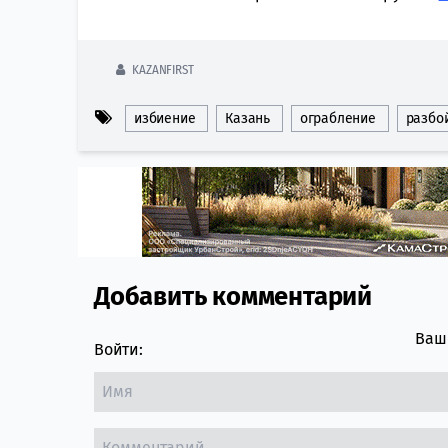
KAZANFIRST
избиение
Казань
ограбление
разбо
Добавить комментарий
Comment section
Ваш 
Войти: