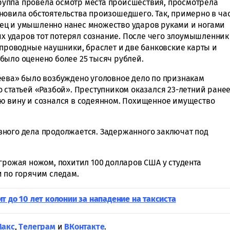
уппа провела осмотр места происшествия, просмотрела
новила обстоятельства произошедшего. Так, примерно в ча
ец и умышленно нанес множество ударов руками и ногами
ных ударов тот потерял сознание. После чего злоумышленник
спроводные наушники, браслет и две банковские карты и
было оценено более 25 тысяч рублей.
еева» было возбуждено уголовное дело по признакам
 статьей «Разбой». Преступником оказался 23-летний ране
ю вину и сознался в содеянном. Похищенное имущество
вного дела продолжается. Задержанного заключат под
угрожая ножом, похитил 100 долларов США у студента
и по горячим следам.
т до 10 лет колонии за нападение на таксиста
Макс
,
Tелеграм
и
ВКонтакте
.