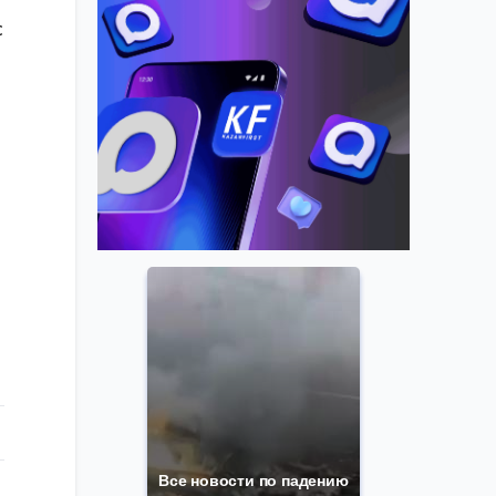
с
е
Все новости по падению