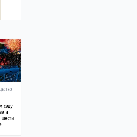
ЩЕСТВО
м саду
за и
м шести
е