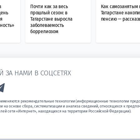
в
Почти как за весь
Как самозанятым 
день
прошлый сезон: в
Татарстане накопи
ся
Татарстане выросла
пенсию — расска
сность»
заболеваемость
боррелиозом
Й ЗА НАМИ В СОЦСЕТЯХ
k to Vk
Link to Telegram
применяются рекомендательные технологии (информационные технологии пред
 на основе сбора, систематизации и анализа сведений, относящихся к предпо
лей сети «Интернет», находящихся на территории Российской Федерации).