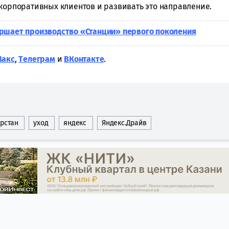
 корпоративных клиентов и развивать это направление.
ршает производство «Станции» первого поколения
Макс
,
Tелеграм
и
ВКонтакте
.
арстан
уход
яндекс
Яндекс.Драйв