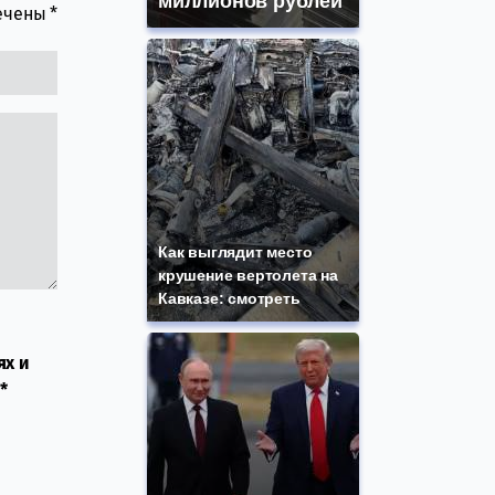
миллионов рублей
мечены
*
Как выглядит место
крушение вертолета на
Кавказе: смотреть
ях и
*