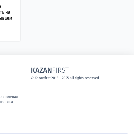
в
ть на
зываем
KAZAN
FIRST
© Kazanfirst 2013 – 2025 all rights reserved
оставления
чтениям