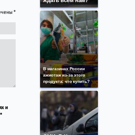
ждать всем нам?
мечены
*
В магазинах России
ажиотаж из-за этого
продукта: что купить?
ях и
*