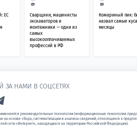
: ЕС
Сварщики, машинисты
Комариный пик: б
экскаваторов и
назвал самые кус
ам
монтажники — одни из
месяцы
самых
высокооплачиваемых
профессий в РФ
Й ЗА НАМИ В СОЦСЕТЯХ
k to Vk
Link to Telegram
применяются рекомендательные технологии (информационные технологии пред
 на основе сбора, систематизации и анализа сведений, относящихся к предпо
лей сети «Интернет», находящихся на территории Российской Федерации).