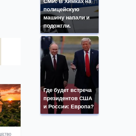
СМИ: В Химках на
полицейскую
машину напали и
подожгли.
Где будет встреча
президентов США
и России: Европа?
ЩЕСТВО