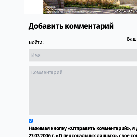
Добавить комментарий
Comment section
Ваш 
Войти:
Нажимая кнопку «Отправить комментарий», я 
27.07.2006 г. «О персональных данных», свое с