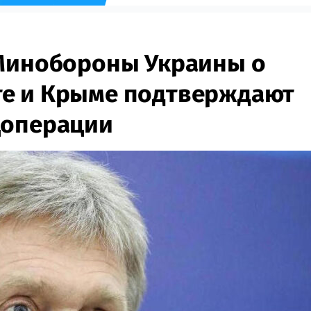
 Минобороны Украины о
е и Крыме подтверждают
цоперации