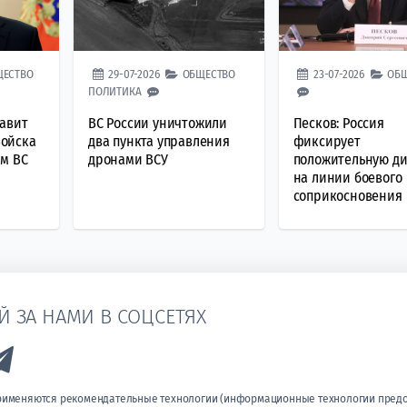
ЩЕСТВО
29-07-2026
ОБЩЕСТВО
23-07-2026
ОБ
ПОЛИТИКА
лавит
ВС России уничтожили
Песков: Россия
ойска
два пункта управления
фиксирует
ем ВС
дронами ВСУ
положительную д
на линии боевого
соприкосновения
Й ЗА НАМИ В СОЦСЕТЯХ
k to Vk
Link to Telegram
применяются рекомендательные технологии (информационные технологии пред