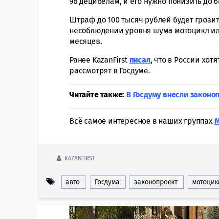
96 децибелам, и его нужно понизить до 6
Штраф до 100 тысяч рублей будет грози
несоблюдении уровня шума мотоцикл или
месяцев.
Ранее KazanFirst
писал
, что в России хот
рассмотрят в Госдуме.
Читайте также:
В Госдуму внесли законо
Всё самое интересное в наших группах
KAZANFIRST
авто
Госдума
законопроект
мотоцик