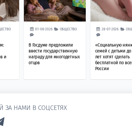
ЩЕСТВО
01-08-2026
ОБЩЕСТВО
28-07-2026
ОБ
м:
В Госдуме предложили
«Социальную нян
,
ввести государственную
семей с детьми до
в и
награду для многодетных
лет хотят сделать
отцов
бесплатной по все
России
Й ЗА НАМИ В СОЦСЕТЯХ
k to Vk
Link to Telegram