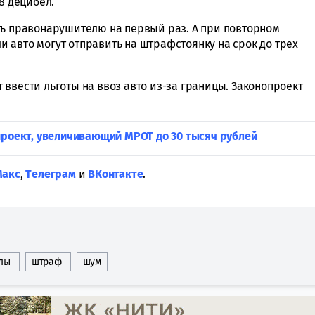
8 децибел.
ть правонарушителю на первый раз. А при повторном
 авто могут отправить на штрафстоянку на срок до трех
ят ввести льготы на ввоз авто из-за границы. Законопроект
проект, увеличивающий МРОТ до 30 тысяч рублей
Макс
,
Tелеграм
и
ВКонтакте
.
лы
штраф
шум