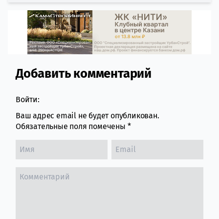
Добавить комментарий
Comment section
Войти:
Ваш адрес email не будет опубликован.
Обязательные поля помечены
*