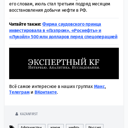
его словам, июль стал третьим подряд месяцем
восстановления добычи нефти в РФ.
Читайте также:
Фирма саудовского принца
инвестировала в «Газпром», «Роснефть» и
«Лукойл» 500 млн долларов перед спецоперацией
Всё самое интересное в наших группах
Макс
,
Tелеграм
и
ВКонтакте
.
KAZANFIRST
Афганистан
изюм
нефть
Россия