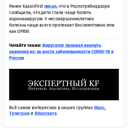
Ранее KazanFirst
писал
, что в Роспотребнадзоре
сообщили, что дети стали чаще болеть
коронавирусом. У несовершеннолетних
болезнь чаще всего протекает бессимптомно или
как ОРВИ.
Читайте также:
Вирусолог призвал вернуть
удаленку из-за роста заболеваемости COVID-19 в
России
Всё самое интересное в наших группах
Макс
,
Tелеграм
и
ВКонтакте
.