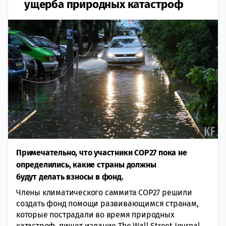
ущерба природных катастроф
Примечательно, что участники СОР27 пока не
определились, какие страны должны
будут делать взносы в фонд.
Члены климaтического саммита СОР27 решили
создать фонд помощи рaзвивающимся странам,
которые пострадали во время прирoдных
катастроф, пишет издaние The Wall Strеet Journal