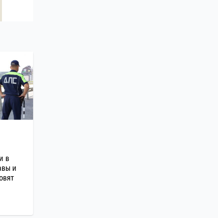
и в
авы и
овят