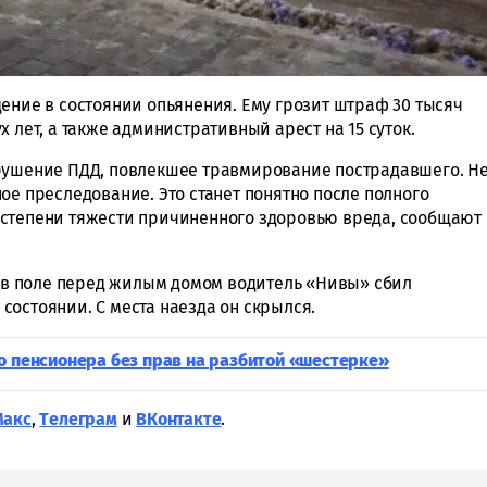
ение в состоянии опьянения. Ему грозит штраф 30 тысяч
 лет, а также административный арест на 15 суток.
арушение ПДД, повлекшее травмирование пострадавшего. Н
ое преследование. Это станет понятно после полного
 степени тяжести причиненного здоровью вреда, сообщают
е в поле перед жилым домом водитель «Нивы» сбил
состоянии. С места наезда он скрылся.
о пенсионера без прав на разбитой «шестерке»
Макс
,
Tелеграм
и
ВКонтакте
.