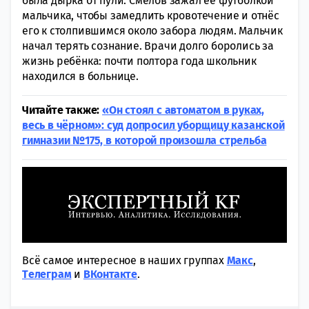
была дырка от пули. Смелов зажал ее футболкой
мальчика, чтобы замедлить кровотечение и отнёс
его к столпившимся около забора людям. Мальчик
начал терять сознание. Врачи долго боролись за
жизнь ребёнка: почти полтора года школьник
находился в больнице.
Читайте также:
«Он стоял с автоматом в руках,
весь в чёрном»: суд допросил уборщицу казанской
гимназии №175, в которой произошла стрельба
Всё самое интересное в наших группах
Макс
,
Tелеграм
и
ВКонтакте
.