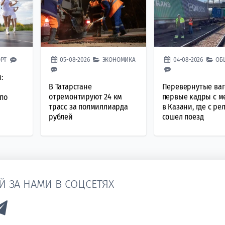
РТ
05-08-2026
ЭКОНОМИКА
04-08-2026
ОБ
:
В Татарстане
Перевернутые ваг
отремонтируют 24 км
первые кадры с м
по
трасс за полмиллиарда
в Казани, где с ре
рублей
сошел поезд
Й ЗА НАМИ В СОЦСЕТЯХ
k to Vk
Link to Telegram