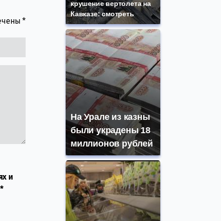
крушение вертолета на
Кавказе: смотреть
мечены
*
На Урале из казны
были украдены 18
миллионов рублей
ях и
*