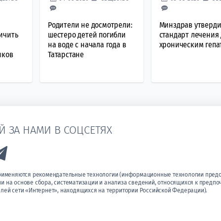
Родители не досмотрели:
Минздрав утверд
ичить
шестеро детей погибли
стандарт лечения 
на воде с начала года в
хроническим гепа
иков
Татарстане
Й ЗА НАМИ В СОЦСЕТЯХ
k to Vk
Link to Telegram
применяются рекомендательные технологии (информационные технологии пред
 на основе сбора, систематизации и анализа сведений, относящихся к предпо
лей сети «Интернет», находящихся на территории Российской Федерации).