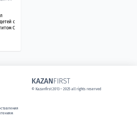
ил
детей с
титом С
KAZAN
FIRST
© Kazanfirst 2013 – 2025 all rights reserved
оставления
чтениям