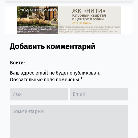
Добавить комментарий
Comment section
Войти:
Ваш адрес email не будет опубликован.
Обязательные поля помечены
*