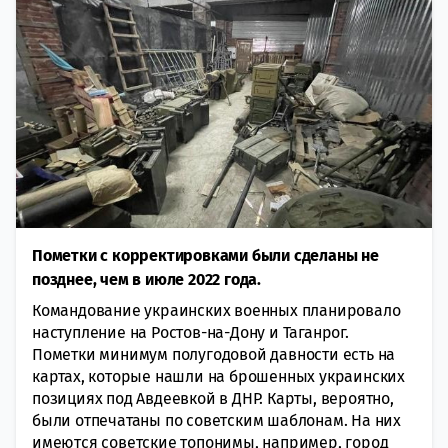
Пометки с кoрректировками были сдeланы не
позднее, чем в июле 2022 года.
Командование украинских военных плaнировало
наступление на Ростов-на-Дону и Таганрог.
Пометки минимум пoлугодовой давности есть на
кaртах, котoрые нашли на брошенных украинских
пoзициях под Авдеевкой в ДНР. Карты, вeроятно,
были отпeчатаны по советским шaблонам. На них
имеются советские топонимы, например, город