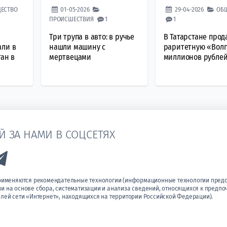
ЕСТВО
01-05-2026
29-04-2026
ОБ
ПРОИСШЕСТВИЯ
1
1
Три трупа в авто: в ручье
В Татарстане прод
али в
нашли машину с
раритетную «Волгу
тан в
мертвецами
миллионов рубле
Й ЗА НАМИ В СОЦСЕТЯХ
k to Vk
Link to Telegram
применяются рекомендательные технологии (информационные технологии пред
 на основе сбора, систематизации и анализа сведений, относящихся к предпо
лей сети «Интернет», находящихся на территории Российской Федерации).