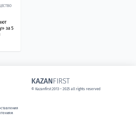
ЩЕСТВО
ают
» за 5
й
KAZAN
FIRST
© Kazanfirst 2013 – 2025 all rights reserved
оставления
чтениям