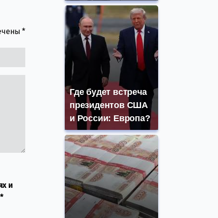
мечены
*
Где будет встреча
президентов США
и России: Европа?
ях и
*