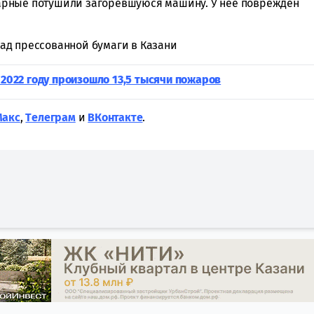
арные потушили загоревшуюся машину. У нее поврежден
клад прессованной бумаги в Казани
 2022 году произошло 13,5 тысячи пожаров
Макс
,
Tелеграм
и
ВКонтакте
.