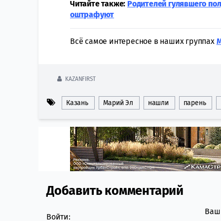
Читайте также:
Родителей гулявшего по
оштрафуют
Всё самое интересное в наших группах
KAZANFIRST
Казань
Марий Эл
нашли
парень
Добавить комментарий
Comment section
Ваш 
Войти: