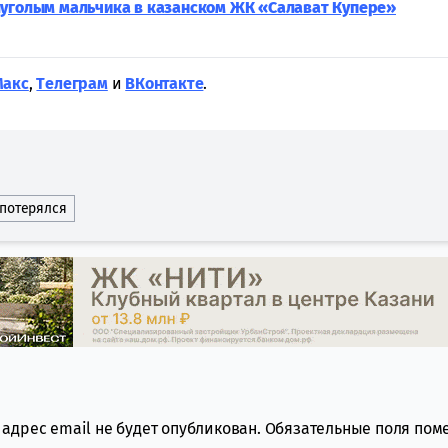
луголым мальчика в казанском ЖК «Салават Купере»
Макс
,
Tелеграм
и
ВКонтакте
.
потерялся
адрес email не будет опубликован.
Обязательные поля по