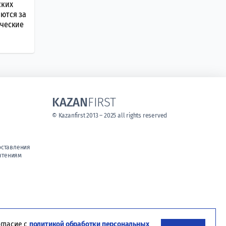
ских
рются за
ические
KAZAN
FIRST
© Kazanfirst 2013 – 2025 all rights reserved
оставления
чтениям
огласие с
политикой обработки персональных