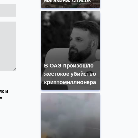
магазина: список
В ОАЭ произошло
жестокое убийство
криптомиллионера
ях и
*