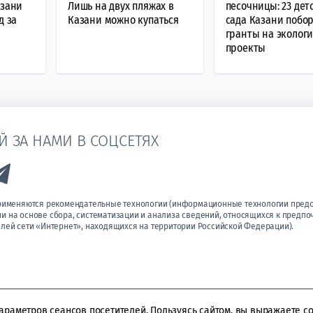
азани
Лишь на двух пляжах в
песочницы: 23 дет
д за
Казани можно купаться
сада Казани побо
гранты на эколог
проекты
Й ЗА НАМИ В СОЦСЕТЯХ
k to Vk
Link to Telegram
применяются рекомендательные технологии (информационные технологии пред
 на основе сбора, систематизации и анализа сведений, относящихся к предпо
лей сети «Интернет», находящихся на территории Российской Федерации).
параметров сеансов посетителей. Пользуясь сайтом, вы выражаете с