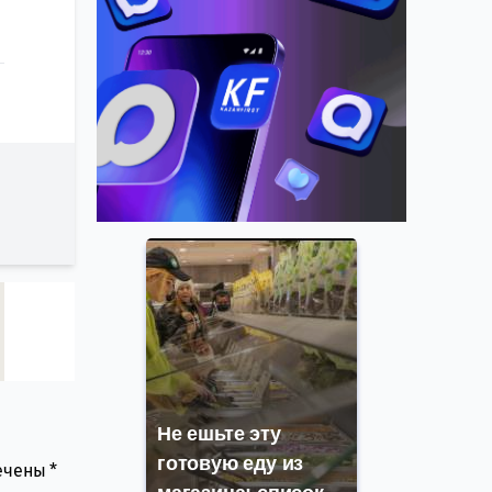
Не ешьте эту
готовую еду из
мечены
*