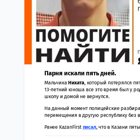
Парня искали пять дней.
Мальчика
Нихата
, который потерялся пя
13-летний юноша все это время был у ро
школу и домой не вернулся.
На данный момент полицейские разбираю
перемещения в другую республику без 
Ранее KazanFirst
писал
, что в Казани пят