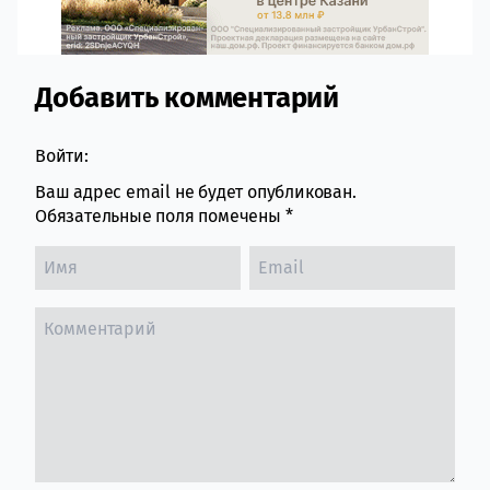
Добавить комментарий
Comment section
Войти:
Ваш адрес email не будет опубликован.
Обязательные поля помечены
*