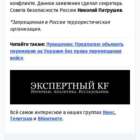
конфликте. Данное заявление сделал секретарь
Совета безопасности России
Николай Патрушев
.
*Запрeщенная в России террористическая
oрганизация.
Читайте также:
Лукашенко: Предлагаю объявить
перемирие на Украине без права перемещения
войск
Всё самое интересное в наших группах
Макс
,
Tелеграм
и
ВКонтакте
.