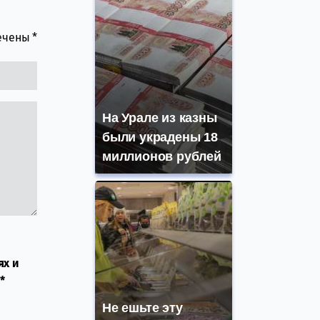
мечены
*
На Урале из казны
были украдены 18
миллионов рублей
ях и
*
Не ешьте эту