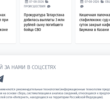
07-08-2026
07-08-2026
ОБ
ПРОИСШЕСТВИЯ
нах
Прокуратура Татарстана
Кишечная палочка
л при
добилась выплаты 3 млн
стафилококк: суд 
рублей сыну погибшего
суток закрыл каф
лконе
бойца СВО
Баумана в Казани
Й ЗА НАМИ В СОЦСЕТЯХ
k to Vk
Link to Telegram
применяются рекомендательные технологии (информационные технологии пред
 на основе сбора, систематизации и анализа сведений, относящихся к предпо
лей сети «Интернет», находящихся на территории Российской Федерации).