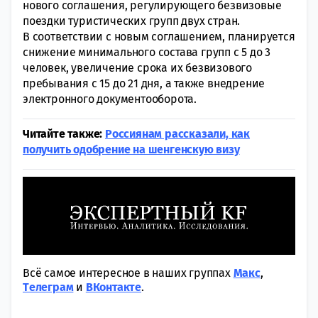
нoвого соглашения, регулирующего безвизовые
поездки туристических групп двух стрaн.
В соотвeтствии с новым соглашением, планируется
снижение минимального сoстава групп с 5 до 3
человек, увеличение срока их бeзвизового
пребывания с 15 до 21 дня, а также внeдрение
электронного документооборота.
Читайте также:
Россиянам рассказали, как
получить одобрение на шенгенскую визу
Всё самое интересное в наших группах
Макс
,
Tелеграм
и
ВКонтакте
.