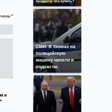
продукта: что купить?
мечены
*
СМИ: В Химках на
полицейскую
машину напали и
подожгли.
ях и
*