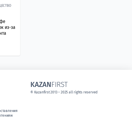
ЩЕСТВО
афе
ок из-за
нта
KAZAN
FIRST
© Kazanfirst 2013 – 2025 all rights reserved
оставления
чтениям