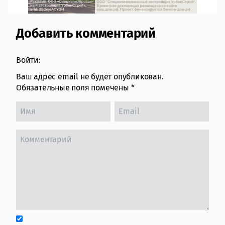
Добавить комментарий
Comment section
Войти:
Ваш адрес email не будет опубликован.
Обязательные поля помечены
*