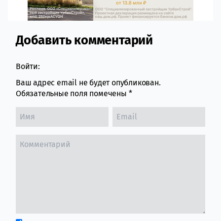
Добавить комментарий
Comment section
Войти:
Ваш адрес email не будет опубликован.
Обязательные поля помечены
*