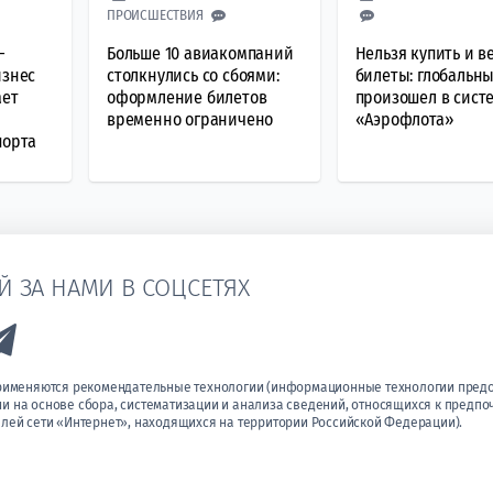
ПРОИСШЕСТВИЯ
–
Больше 10 авиакомпаний
Нельзя купить и в
изнес
столкнулись со сбоями:
билеты: глобальн
ает
оформление билетов
произошел в сист
временно ограничено
«Аэрофлота»
порта
Й ЗА НАМИ В СОЦСЕТЯХ
k to Vk
Link to Telegram
применяются рекомендательные технологии (информационные технологии пред
 на основе сбора, систематизации и анализа сведений, относящихся к предпо
лей сети «Интернет», находящихся на территории Российской Федерации).