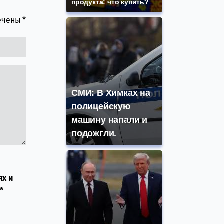
продукта: что купить?
мечены
*
СМИ: В Химках на
полицейскую
машину напали и
подожгли.
ях и
*