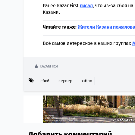
Ранее KazanFirst
писал
, что из-за сбоя 
Казани.
Читайте также:
Жители Казани пожалова
Всё самое интересное в наших группах
KAZANFIRST
сбой
сервер
табло
Добавить комментарий