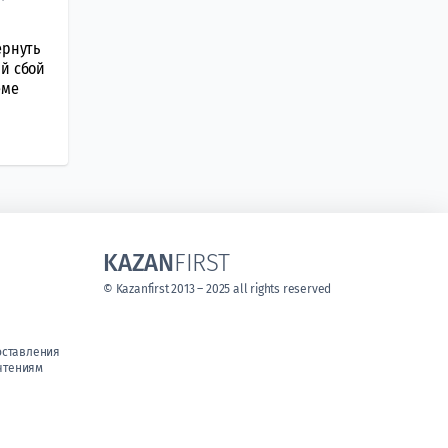
ернуть
ый сбой
еме
KAZAN
FIRST
© Kazanfirst 2013 – 2025 all rights reserved
оставления
чтениям