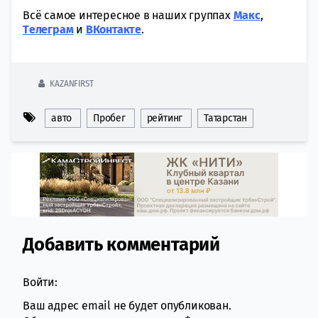
Всё самое интересное в наших группах
Макс
,
Tелеграм
и
ВКонтакте
.
KAZANFIRST
авто
Пробег
рейтинг
Татарстан
Добавить комментарий
Comment section
Войти:
Ваш адрес email не будет опубликован.