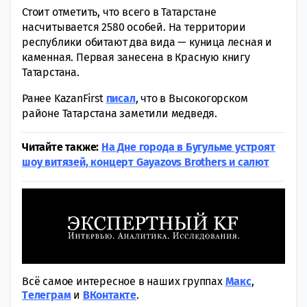
Стоит отметить, что всего в Татарстане
насчитывается 2580 особей. На территории
республики обитают два вида — куница лесная и
каменная. Первая занесена в Красную книгу
Татарстана.
Ранее KazanFirst
писал
, что в Высокогорском
районе Татарстана заметили медведя.
Читайте также:
На Дне города в Бугульме устроят
шоу витязей, концерт Gayazovs Brothers и салют
Всё самое интересное в наших группах
Макс
,
Tелеграм
и
ВКонтакте
.