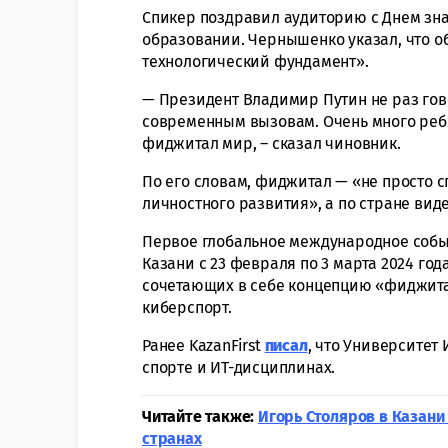
Спикер поздравил аудиторию с Днем зн
образовании. Чернышенко указал, что о
технологический фундамент».
— Президент Владимир Путин не раз гов
современным вызовам. Очень много ребят
фиджитал мир, – сказал чиновник.
По его словам, фиджитал — «не просто 
личностного развития», а по стране вид
Первое глобальное международное собы
Казани с 23 февраля по 3 марта 2024 года
сочетающих в себе концепцию «фиджитал»
киберспорт.
Ранее KazanFirst
писал
, что Университет
спорте и ИТ-дисциплинах.
Читайте также:
Игорь Столяров в Казани
странах