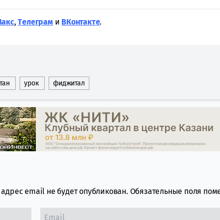
Макс
,
Tелеграм
и
ВКонтакте
.
тан
урок
фиджитал
адрес email не будет опубликован.
Обязательные поля по