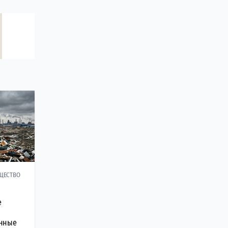
ЩЕСТВО
е
нные