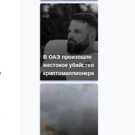
В ОАЭ произошло
жестокое убийство
в
криптомиллионера
л