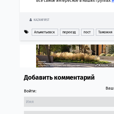
Всё самое интересное в наших группах
KAZANFIRST
Альметьевск
переезд
пост
Таможня
Добавить комментарий
Comment section
Ваш 
Войти: