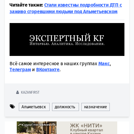
Читайте также:
Стали известны подробности ДТП с
заживо сгоревшими людьми под Альметьевском
Всё самое интересное в наших группах
Макс
,
Tелеграм
и
ВКонтакте
.
KAZANFIRST
Альметьевск
должность
назначение