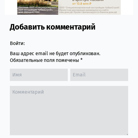
Добавить комментарий
Comment section
Войти:
Ваш адрес email не будет опубликован.
Обязательные поля помечены
*