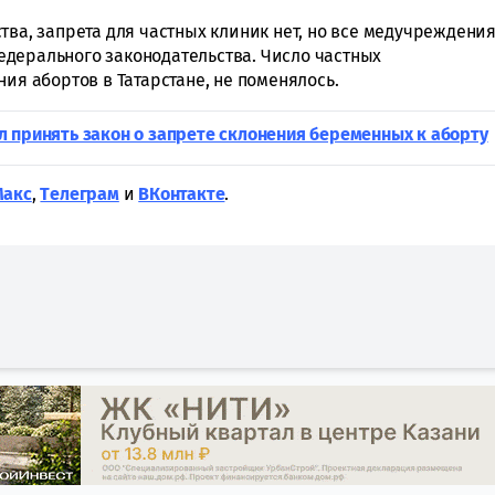
тва, запрета для частных клиник нет, но все медучреждени
дерального законодательства. Число частных
ния абортов в Татарстане, не поменялось.
 принять закон о запрете склонения беременных к аборту
Макс
,
Tелеграм
и
ВКонтакте
.