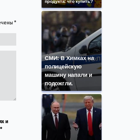
продукта: что купить?
мечены
*
СМИ: В Химках на
полицейскую
машину напали и
подожгли.
ях и
*