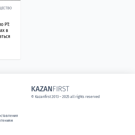
ЩЕСТВО
о РТ:
ах в
аться
KAZAN
FIRST
© Kazanfirst 2013 – 2025 all rights reserved
оставления
чтениям