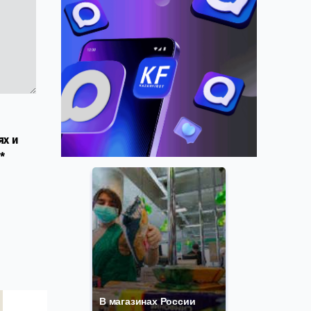
ях и
*
В магазинах России