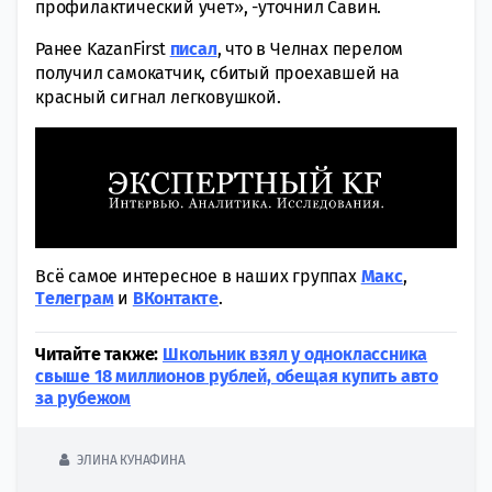
профилактический учет», -уточнил Савин.
Ранее KazanFirst
писал
, что в Челнах перелом
получил самокатчик, сбитый проехавшей на
красный сигнал легковушкой.
Всё самое интересное в наших группах
Макс
,
Tелеграм
и
ВКонтакте
.
Читайте также:
Школьник взял у одноклассника
свыше 18 миллионов рублей, обещая купить авто
за рубежом
ЭЛИНА КУНАФИНА