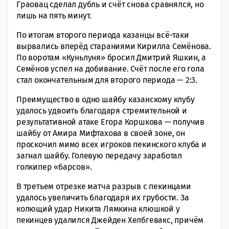
Граовац сделал дубль и счёт снова сравнялся, но
лишь на пять минут.
По итогам второго периода казанцы всё-таки
вырвались вперёд стараниями Кирилла Семёнова.
По воротам «Куньлуня» бросил Дмитрий Яшкин, а
Семёнов успел на добивание. Счёт после его гола
стал окончательным для второго периода — 2:3.
Преимущество в одно шайбу казанскому клубу
удалось удвоить благодаря стремительной и
результативной атаке Егора Коршкова — получив
шайбу от Амира Мифтахова в своей зоне, он
проскочил мимо всех игроков пекинского клуба и
загнал шайбу. Голевую передачу заработал
голкипер «барсов».
В третьем отрезке матча разрыв с пекинцами
удалось увеличить благодаря их грубости. За
колющий удар Никита Лямкина клюшкой у
пекинцев удалился Джейден Хелбгевакс, причём