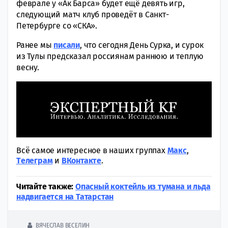
феврале у «Ак Барса» будет ещё девять игр,
следующий матч клуб проведёт в Санкт-
Петербурге со «СКА».
Ранее мы
писали
, что сегодня День Сурка, и сурок
из Тулы предсказал россиянам раннюю и теплую
весну.
Всё самое интересное в наших группах
Макс
,
Tелеграм
и
ВКонтакте
.
Читайте также:
Опасный коктейль из тумана и льда
надвигается на Татарстан
ВЯЧЕСЛАВ ВЕСЕЛИН