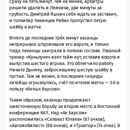
сразу на пять минут. Тем не менее, арбитры
решили удалить и Лямкина, две минуты за
грубость. Дмитрий Яшкин себя ждать не заставил,
и голкипер пекинцев Рибак пропустил пятую
шайбу в матче.
Вплоть до последних трёх минут казанцы
непрерывно штурмовали его ворота, и только
тогда пекинцы заиграли в полном составе. Главный
тренер «Куньлуня» взял тайм-аут, оставив ворота и
выпустив шестого игрока. Это облегчило работу
Никите Дыняку, забросившему шестую шайбу в
пустые. Тем не менее, в последние секунды
китайцы огрызнулись, счёт по итогам матча — 3:6 в
пользу «белых барсов».
Таким образом, казанцы продолжают
ожесточенную борьбу за второе место в Восточной
конференции КХЛ. Над «Ак Барсом»
расположились «Салават Юлаев» (67 очков),
«Автомобилист» (68 очков), и «Трактор» (74 очка). В