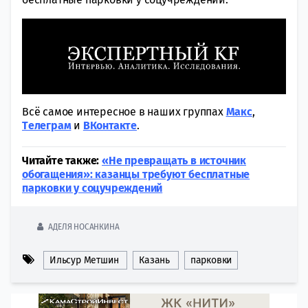
Всё самое интересное в наших группах
Макс
,
Tелеграм
и
ВКонтакте
.
Читайте также:
«Не превращать в источник
обогащения»: казанцы требуют бесплатные
парковки у соцучреждений
АДЕЛЯ НОСАНКИНА
Ильсур Метшин
Казань
парковки