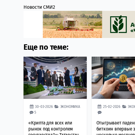
Новости СМИ2
Еще по теме:
30-03-2026
ЭКОНОМИКА
25-02-2026
ЭКО
5
«Крипта для всех или
Отыгрывает паден
рынок под контролем
биткоин впервые 
государства?»: Татарстан
несколько месяце