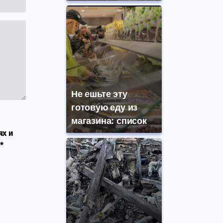
Не ешьте эту
готовую еду из
магазина: список
ях и
*