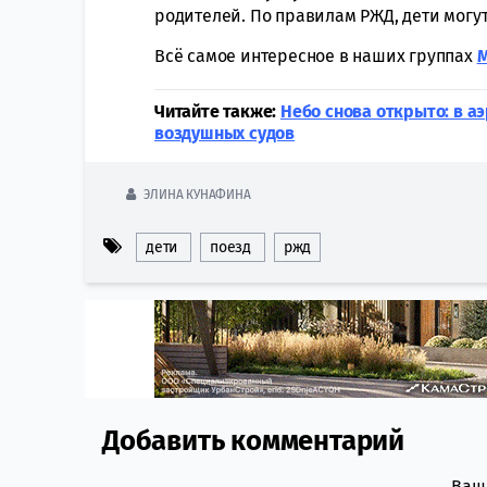
родителей. По правилам РЖД, дети могут
Всё самое интересное в наших группах
Читайте также:
Небо снова открыто: в а
воздушных судов
ЭЛИНА КУНАФИНА
дети
поезд
ржд
Добавить комментарий
Comment section
Ваш 