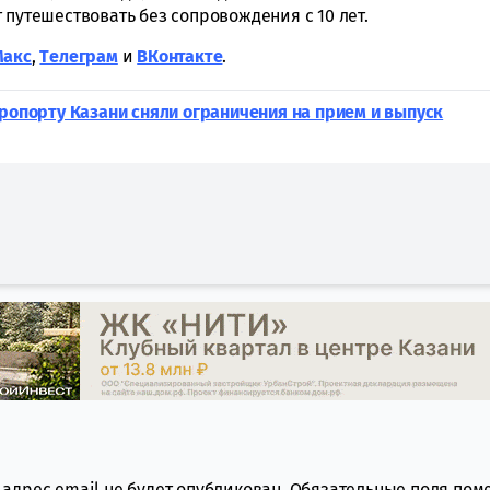
 путешествовать без сопровождения с 10 лет.
Макс
,
Tелеграм
и
ВКонтакте
.
эропорту Казани сняли ограничения на прием и выпуск
адрес email не будет опубликован.
Обязательные поля по