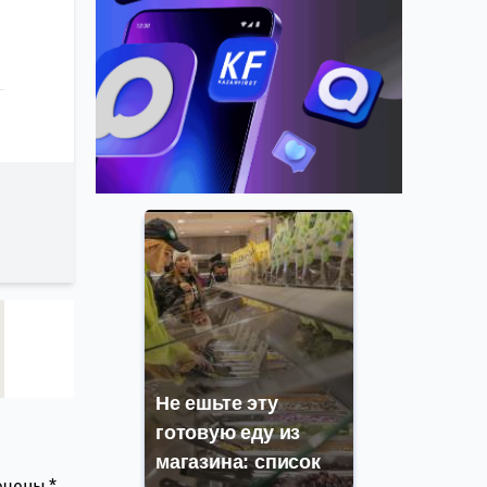
Не ешьте эту
готовую еду из
магазина: список
мечены
*