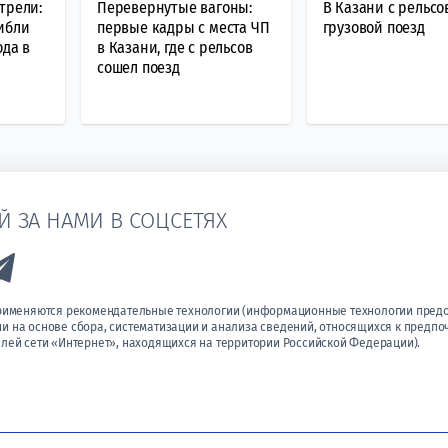
трели:
Перевернутые вагоны:
В Казани с рельсо
ибли
первые кадры с места ЧП
грузовой поезд
ода в
в Казани, где с рельсов
сошел поезд
Й ЗА НАМИ В СОЦСЕТЯХ
k to Vk
Link to Telegram
применяются рекомендательные технологии (информационные технологии пред
 на основе сбора, систематизации и анализа сведений, относящихся к предпо
лей сети «Интернет», находящихся на территории Российской Федерации).