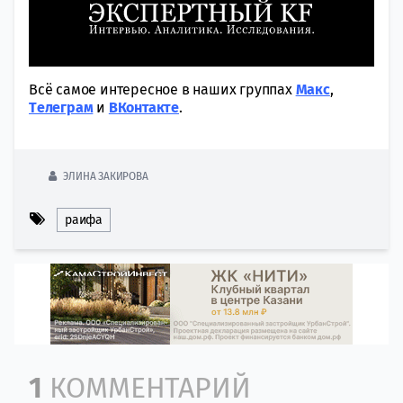
Всё самое интересное в наших группах
Макс
,
Tелеграм
и
ВКонтакте
.
ЭЛИНА ЗАКИРОВА
раифа
Comment section
1
КОММЕНТАРИЙ